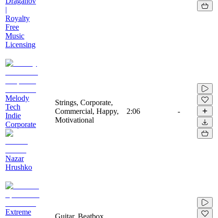
Draganov
|
Royalty
Free
Music
Licensing
Melody
Strings, Corporate,
Tech
Commercial, Happy,
2:06
-
Indie
Motivational
Corporate
Nazar
Hrushko
Extreme
Guitar, Beatbox,