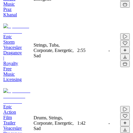
Music
Praz
Khanal
Epic
Storm
Strings, Tuba,
Veaceslav
Corporate, Energetic,
2:55
-
Draganov
Sad
|
Royalty
Free
Music
Licensing
Epic
Action
Film
Drums, Strings,
Trailer
Corporate, Energetic,
1:42
-
Veaceslav
Sad