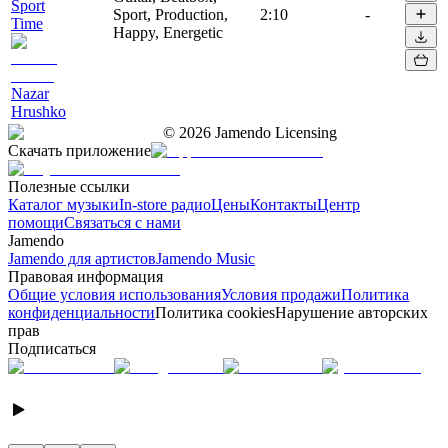
Sport
Sport, Production,
2:10
-
Time
Happy, Energetic
Nazar
Hrushko
©
2026
Jamendo Licensing
Скачать приложение
Полезные ссылки
Каталог музыки
In-store радио
Цены
Контакты
Центр
помощи
Связаться с нами
Jamendo
Jamendo для артистов
Jamendo Music
Правовая информация
Общие условия использования
Условия продажи
Политика
конфиденциальности
Политика cookies
Нарушение авторских
прав
Подписаться