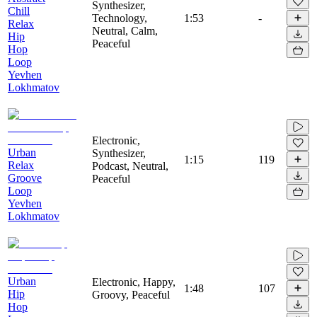
Synthesizer,
Chill
Technology,
1:53
-
Relax
Neutral, Calm,
Hip
Peaceful
Hop
Loop
Yevhen
Lokhmatov
Electronic,
Urban
Synthesizer,
1:15
119
Relax
Podcast, Neutral,
Groove
Peaceful
Loop
Yevhen
Lokhmatov
Urban
Electronic, Happy,
1:48
107
Hip
Groovy, Peaceful
Hop