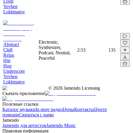
Loop
Yevhen
Lokhmatov
Electronic,
Abstract
Synthesizer,
Chill
2:53
135
Podcast, Neutral,
Relax
Peaceful
Hip
Hop
Underscore
Yevhen
Lokhmatov
©
2026
Jamendo Licensing
Скачать приложение
Полезные ссылки
Каталог музыки
In-store радио
Цены
Контакты
Центр
помощи
Связаться с нами
Jamendo
Jamendo для артистов
Jamendo Music
Правовая информация