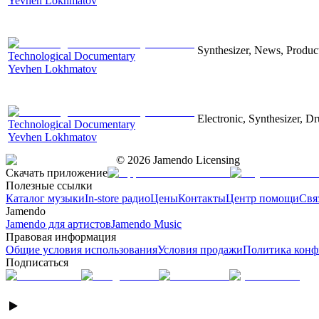
Yevhen Lokhmatov
Synthesizer, News, Producti
Technological Documentary
Yevhen Lokhmatov
Electronic, Synthesizer, D
Technological Documentary
Yevhen Lokhmatov
©
2026
Jamendo Licensing
Скачать приложение
Полезные ссылки
Каталог музыки
In-store радио
Цены
Контакты
Центр помощи
Свя
Jamendo
Jamendo для артистов
Jamendo Music
Правовая информация
Общие условия использования
Условия продажи
Политика конф
Подписаться