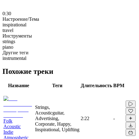
0:30
Настроение/Тема
inspirational
travel
Инструменты
strings
piano
Другие теги
instrumental
Похожие треки
Название
Теги
Длительность
BPM
Strings,
Acousticguitar,
Advertising,
2:22
-
Folk
Corporate, Happy,
Acoustic
Inspirational, Uplifting
Indie
Atmospheric