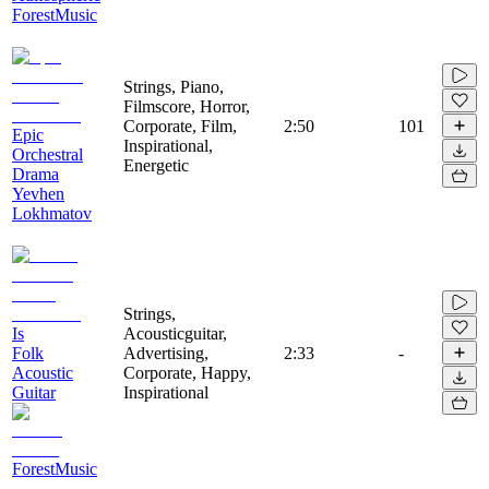
ForestMusic
Strings, Piano,
Filmscore, Horror,
Corporate, Film,
2:50
101
Epic
Inspirational,
Orchestral
Energetic
Drama
Yevhen
Lokhmatov
Strings,
Is
Acousticguitar,
Folk
Advertising,
2:33
-
Acoustic
Corporate, Happy,
Guitar
Inspirational
ForestMusic