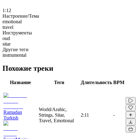
1:12
Настроение/Тема
emotional
travel
Инструменты
oud
sitar
Другие теги
instrumental
Похожие треки
Название
Теги
Длительность
BPM
World/Arabic,
Ramadan
Strings, Sitar,
2:11
-
Turkish
Travel, Emotional