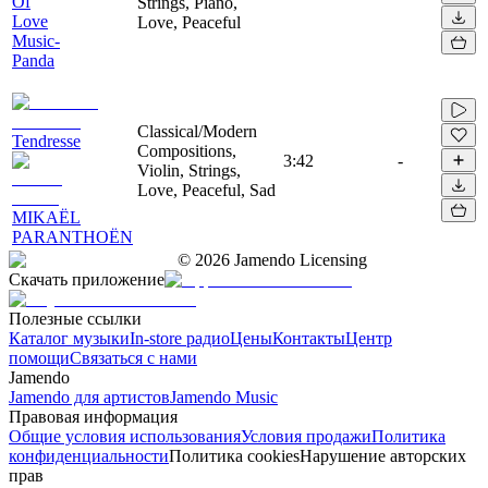
Of
Strings, Piano,
Love
Love, Peaceful
Music-
Panda
Classical/Modern
Tendresse
Compositions,
3:42
-
Violin, Strings,
Love, Peaceful, Sad
MIKAËL
PARANTHOËN
©
2026
Jamendo Licensing
Скачать приложение
Полезные ссылки
Каталог музыки
In-store радио
Цены
Контакты
Центр
помощи
Связаться с нами
Jamendo
Jamendo для артистов
Jamendo Music
Правовая информация
Общие условия использования
Условия продажи
Политика
конфиденциальности
Политика cookies
Нарушение авторских
прав