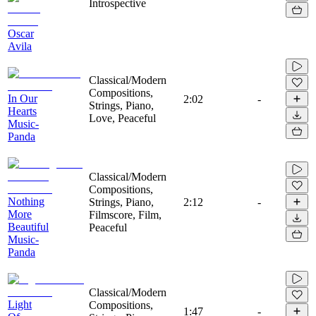
Introspective
Oscar
Avila
Classical/Modern
Compositions,
In Our
2:02
-
Strings, Piano,
Hearts
Love, Peaceful
Music-
Panda
Classical/Modern
Compositions,
Nothing
Strings, Piano,
2:12
-
More
Filmscore, Film,
Beautiful
Peaceful
Music-
Panda
Classical/Modern
Light
Compositions,
1:47
-