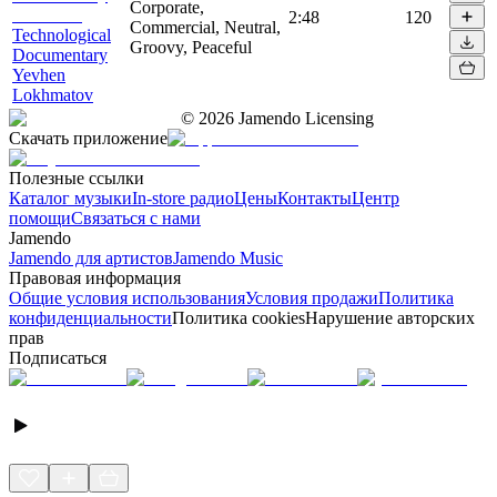
Corporate,
2:48
120
Commercial, Neutral,
Technological
Groovy, Peaceful
Documentary
Yevhen
Lokhmatov
©
2026
Jamendo Licensing
Скачать приложение
Полезные ссылки
Каталог музыки
In-store радио
Цены
Контакты
Центр
помощи
Связаться с нами
Jamendo
Jamendo для артистов
Jamendo Music
Правовая информация
Общие условия использования
Условия продажи
Политика
конфиденциальности
Политика cookies
Нарушение авторских
прав
Подписаться