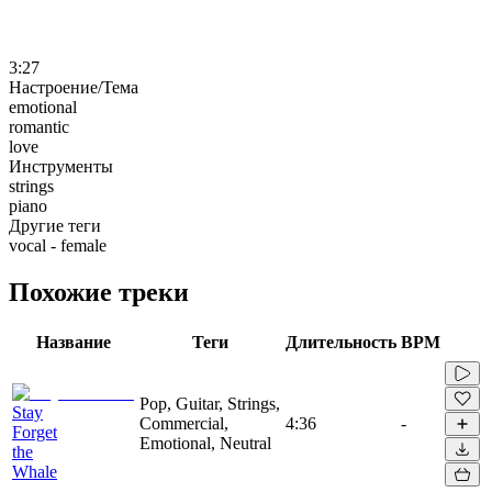
3:27
Настроение/Тема
emotional
romantic
love
Инструменты
strings
piano
Другие теги
vocal - female
Похожие треки
Название
Теги
Длительность
BPM
Pop, Guitar, Strings,
Stay
Commercial,
4:36
-
Forget
Emotional, Neutral
the
Whale