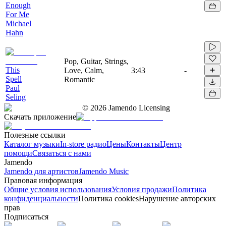
Enough
For Me
Michael
Hahn
Pop, Guitar, Strings,
This
Love, Calm,
3:43
-
Spell
Romantic
Paul
Seling
©
2026
Jamendo Licensing
Скачать приложение
Полезные ссылки
Каталог музыки
In-store радио
Цены
Контакты
Центр
помощи
Связаться с нами
Jamendo
Jamendo для артистов
Jamendo Music
Правовая информация
Общие условия использования
Условия продажи
Политика
конфиденциальности
Политика cookies
Нарушение авторских
прав
Подписаться