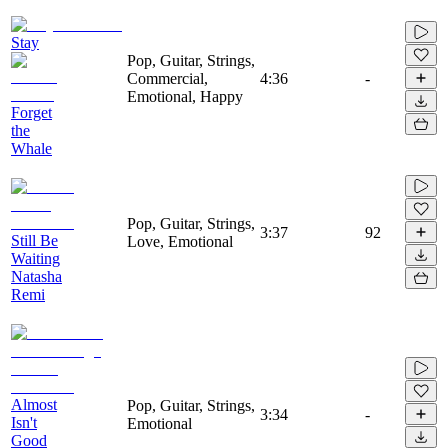
Stay
Pop, Guitar, Strings,
Commercial,
4:36
-
Emotional, Happy
Forget
the
Whale
Pop, Guitar, Strings,
3:37
92
Still Be
Love, Emotional
Waiting
Natasha
Remi
Almost
Pop, Guitar, Strings,
3:34
-
Isn't
Emotional
Good