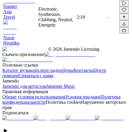
Danger
Electronic,
Asia
Synthesizer,
Travel
2:18
-
Clubbing, Neutral,
Energetic
Nazar
Hrushko
©
2026
Jamendo Licensing
Скачать приложение
Полезные ссылки
Каталог музыки
In-store радио
Цены
Контакты
Центр
помощи
Связаться с нами
Jamendo
Jamendo для артистов
Jamendo Music
Правовая информация
Общие условия использования
Условия продажи
Политика
конфиденциальности
Политика cookies
Нарушение авторских
прав
Подписаться