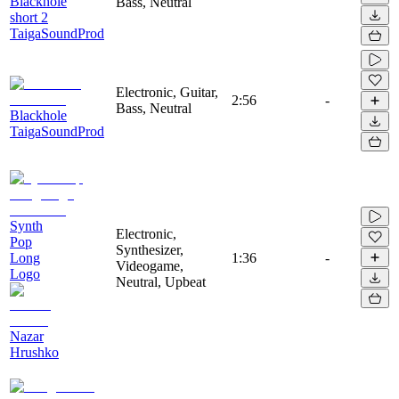
Blackhole
Bass, Neutral
short 2
TaigaSoundProd
Electronic, Guitar,
2:56
-
Bass, Neutral
Blackhole
TaigaSoundProd
Synth
Electronic,
Pop
Synthesizer,
Long
1:36
-
Videogame,
Logo
Neutral, Upbeat
Nazar
Hrushko