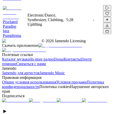
Electronic/Dance,
Synthesizer, Clubbing,
5:28
-
Pixelated
Uplifting
Paradise
Igor
Pumphonia
©
2026
Jamendo Licensing
Скачать приложение
Полезные ссылки
Каталог музыки
In-store радио
Цены
Контакты
Центр
помощи
Связаться с нами
Jamendo
Jamendo для артистов
Jamendo Music
Правовая информация
Общие условия использования
Условия продажи
Политика
конфиденциальности
Политика cookies
Нарушение авторских
прав
Подписаться