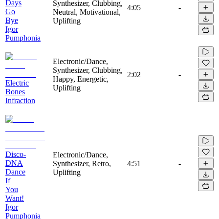
Days
Synthesizer, Clubbing,
4:05
-
Go
Neutral, Motivational,
Bye
Uplifting
Igor
Pumphonia
Electronic/Dance,
Synthesizer, Clubbing,
2:02
-
Happy, Energetic,
Electric
Uplifting
Bones
Infraction
Disco-
Electronic/Dance,
DNA
Synthesizer, Retro,
4:51
-
Dance
Uplifting
If
You
Want!
Igor
Pumphonia