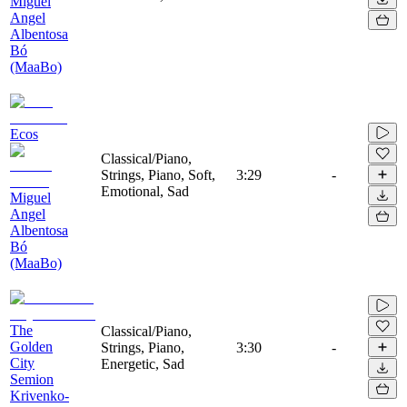
Miguel
Angel
Albentosa
Bó
(MaaBo)
Ecos
Classical/Piano,
Strings, Piano, Soft,
3:29
-
Emotional, Sad
Miguel
Angel
Albentosa
Bó
(MaaBo)
The
Classical/Piano,
Golden
Strings, Piano,
3:30
-
City
Energetic, Sad
Semion
Krivenko-