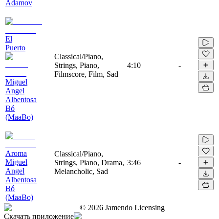
Adamov
El
Puerto
Classical/Piano,
Strings, Piano,
4:10
-
Filmscore, Film, Sad
Miguel
Angel
Albentosa
Bó
(MaaBo)
Aroma
Classical/Piano,
Miguel
Strings, Piano, Drama,
3:46
-
Angel
Melancholic, Sad
Albentosa
Bó
(MaaBo)
©
2026
Jamendo Licensing
Скачать приложение