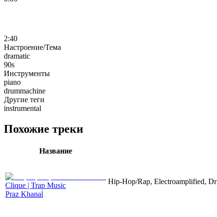
2:40
Настроение/Тема
dramatic
90s
Инструменты
piano
drummachine
Другие теги
instrumental
Похожие треки
Название
Hip-Hop/Rap, Electroamplified, D
Clique | Trap Music
Praz Khanal