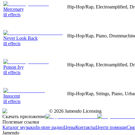
Hip-Hop/Rap, Electroamplified, D
Mercenary
ill effects
Hip-Hop/Rap, Piano, Drummachine,
Never Look Back
ill effects
Hip-Hop/Rap, Electroamplified, D
Poison Ivy
ill effects
Hip-Hop/Rap, Strings, Piano, Urba
Innocent
ill effects
©
2026
Jamendo Licensing
Скачать приложение
Полезные ссылки
Каталог музыки
In-store радио
Цены
Контакты
Центр помощи
Свя
Jamendo