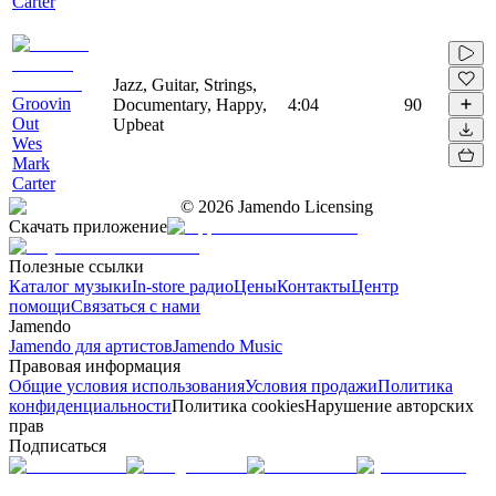
Carter
Jazz, Guitar, Strings,
Groovin
Documentary, Happy,
4:04
90
Out
Upbeat
Wes
Mark
Carter
©
2026
Jamendo Licensing
Скачать приложение
Полезные ссылки
Каталог музыки
In-store радио
Цены
Контакты
Центр
помощи
Связаться с нами
Jamendo
Jamendo для артистов
Jamendo Music
Правовая информация
Общие условия использования
Условия продажи
Политика
конфиденциальности
Политика cookies
Нарушение авторских
прав
Подписаться