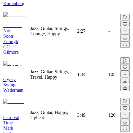
Kartenberg
Jazz, Guitar, Strings,
Not
2:27
-
Lounge, Happy
Soon
Enough
CC
Gilmore
Jazz, Guitar, Strings,
1:34
105
Travel, Happy
Gypsy
Swing
Waderman
Jazz, Guitar, Happy,
3:49
120
Carnival
Upbeat
Time
Mark