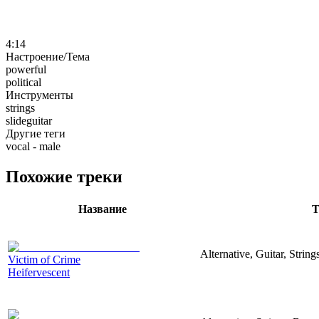
4:14
Настроение/Тема
powerful
political
Инструменты
strings
slideguitar
Другие теги
vocal - male
Похожие треки
Название
Т
Alternative, Guitar, Strin
Victim of Crime
Heifervescent