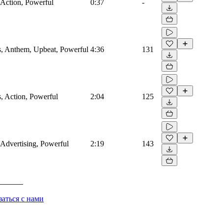
, Action, Powerful
0:37
-
ngs, Anthem, Upbeat, Powerful
4:36
131
gs, Action, Powerful
2:04
125
, Advertising, Powerful
2:19
143
заться с нами