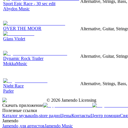
Alternative, Strings, Bass
Sport Epic Race - 30 sec edit
Abydos Music
OVER THE MOOR
Alternative, Guitar, Stri
Glass Violet
Alternative, Guitar, Strin
Dynamic Rock Trailer
MokkaMusic
Alternative, Strings, Bass
Night Race
Parler
©
2026
Jamendo Licensing
Скачать приложение
Полезные ссылки
Каталог музыки
In-store радио
Цены
Контакты
Центр помощи
Свя
Jamendo
Jamendo для артистов
Jamendo Music