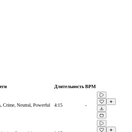
еги
Длительность
BPM
gs, Crime, Neutral, Powerful
4:15
-