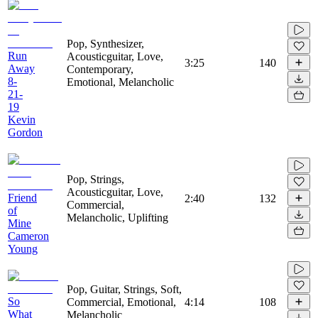
Pop, Synthesizer,
Run
Acousticguitar, Love,
3:25
140
Away
Contemporary,
8-
Emotional, Melancholic
21-
19
Kevin
Gordon
Pop, Strings,
Acousticguitar, Love,
Friend
2:40
132
Commercial,
of
Melancholic, Uplifting
Mine
Cameron
Young
Pop, Guitar, Strings, Soft,
So
Commercial, Emotional,
4:14
108
What
Melancholic