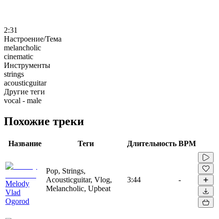
2:31
Настроение/Тема
melancholic
cinematic
Инструменты
strings
acousticguitar
Другие теги
vocal - male
Похожие треки
Название
Теги
Длительность
BPM
Pop, Strings,
Acousticguitar, Vlog,
3:44
-
Melody
Melancholic, Upbeat
Vlad
Ogorod