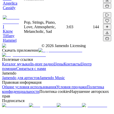
Angelica
Cassidy
Pop, Strings, Piano,
I
Love, Atmospheric,
3:03
144
Know
Melancholic, Sad
Tiffany
Hammel
©
2026
Jamendo Licensing
Скачать приложение
Полезные ссылки
Каталог музыки
In-store радио
Цены
Контакты
Центр
помощи
Связаться с нами
Jamendo
Jamendo для артистов
Jamendo Music
Правовая информация
Общие условия использования
Условия продажи
Политика
конфиденциальности
Политика cookies
Нарушение авторских
прав
Подписаться