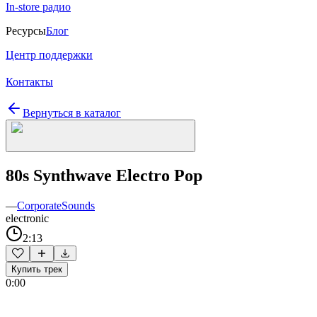
In-store радио
Ресурсы
Блог
Центр поддержки
Контакты
Вернуться в каталог
80s Synthwave Electro Pop
—
CorporateSounds
electronic
2:13
Купить трек
0:00