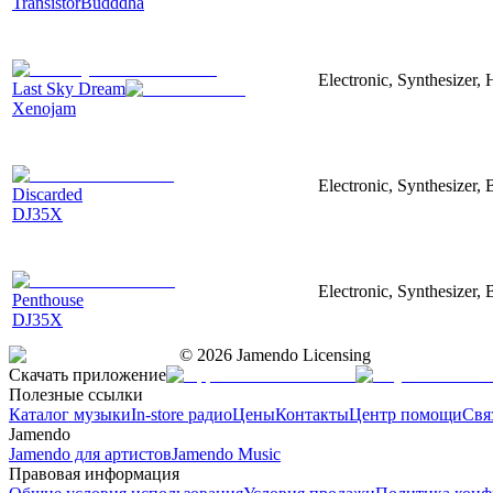
TransistorBudddha
Electronic, Synthesizer,
Last Sky Dream
Xenojam
Electronic, Synthesizer, 
Discarded
DJ35X
Electronic, Synthesizer, 
Penthouse
DJ35X
©
2026
Jamendo Licensing
Скачать приложение
Полезные ссылки
Каталог музыки
In-store радио
Цены
Контакты
Центр помощи
Свя
Jamendo
Jamendo для артистов
Jamendo Music
Правовая информация