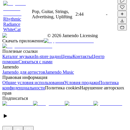
Pop, Guitar, Strings,
2:44
-
Advertising, Uplifting
Rhythmic
Radiance
WhiteCat
©
2026
Jamendo Licensing
Скачать приложение
Полезные ссылки
Каталог музыки
In-store радио
Цены
Контакты
Центр
помощи
Связаться с нами
Jamendo
Jamendo для артистов
Jamendo Music
Правовая информация
Общие условия использования
Условия продажи
Политика
конфиденциальности
Политика cookies
Нарушение авторских
прав
Подписаться