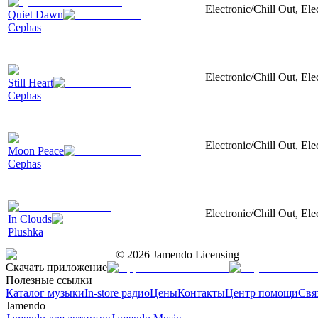
Electronic/Chill Out, Ele
Quiet Dawn
Cephas
Electronic/Chill Out, El
Still Heart
Cephas
Electronic/Chill Out, Ele
Moon Peace
Cephas
Electronic/Chill Out, Elec
In Clouds
Plushka
©
2026
Jamendo Licensing
Скачать приложение
Полезные ссылки
Каталог музыки
In-store радио
Цены
Контакты
Центр помощи
Свя
Jamendo