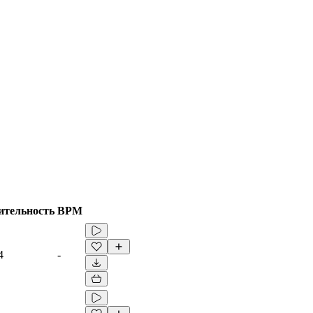
ительность
BPM
4
-