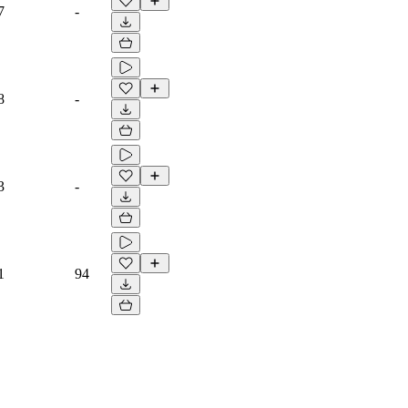
7
-
8
-
3
-
1
94