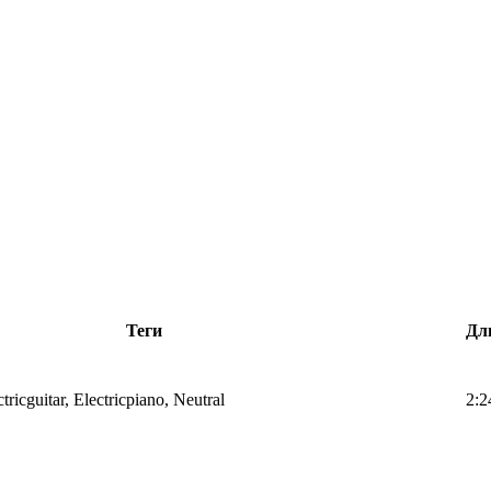
Теги
Дл
tricguitar, Electricpiano, Neutral
2:2