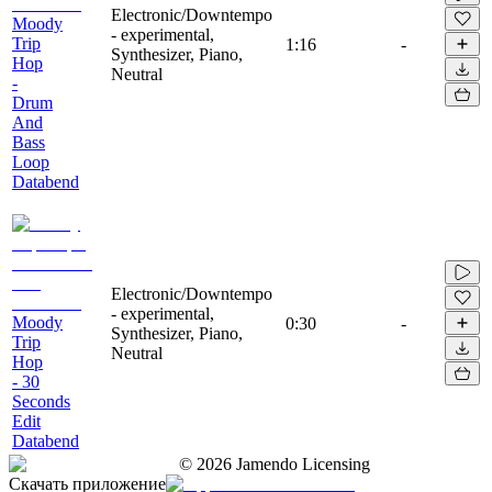
Electronic/Downtempo
Moody
- experimental,
Trip
1:16
-
Synthesizer, Piano,
Hop
Neutral
-
Drum
And
Bass
Loop
Databend
Electronic/Downtempo
- experimental,
Moody
0:30
-
Synthesizer, Piano,
Trip
Neutral
Hop
- 30
Seconds
Edit
Databend
©
2026
Jamendo Licensing
Скачать приложение