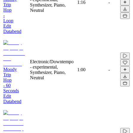
1:16
-
Trip
Synthesizer, Piano,
Hop
Neutral
-
Loop
Edit
Databend
Electronic/Downtempo
- experimental,
Moody
1:00
-
Synthesizer, Piano,
Trip
Neutral
Hop
- 60
Seconds
Edit
Databend