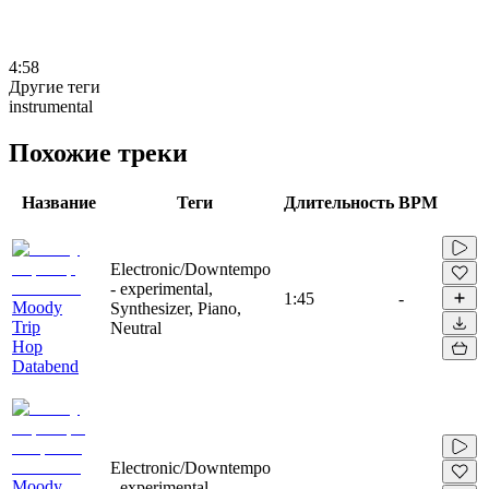
4:58
Другие теги
instrumental
Похожие треки
Название
Теги
Длительность
BPM
Electronic/Downtempo
- experimental,
1:45
-
Moody
Synthesizer, Piano,
Trip
Neutral
Hop
Databend
Electronic/Downtempo
Moody
- experimental,