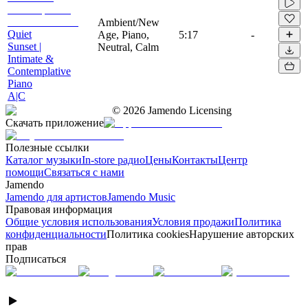
Ambient/New
Quiet
Age, Piano,
5:17
-
Sunset |
Neutral, Calm
Intimate &
Contemplative
Piano
A|C
©
2026
Jamendo Licensing
Скачать приложение
Полезные ссылки
Каталог музыки
In-store радио
Цены
Контакты
Центр
помощи
Связаться с нами
Jamendo
Jamendo для артистов
Jamendo Music
Правовая информация
Общие условия использования
Условия продажи
Политика
конфиденциальности
Политика cookies
Нарушение авторских
прав
Подписаться