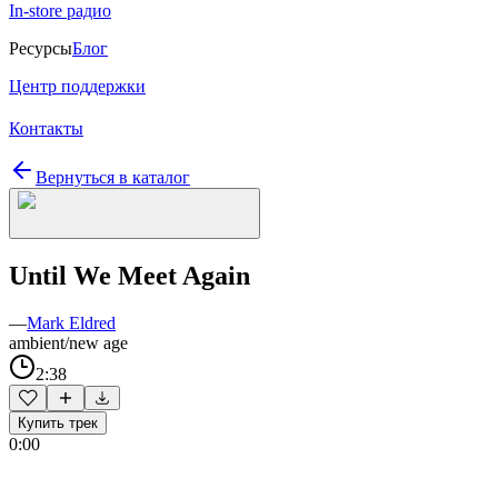
In-store радио
Ресурсы
Блог
Центр поддержки
Контакты
Вернуться в каталог
Until We Meet Again
—
Mark Eldred
ambient/new age
2:38
Купить трек
0:00