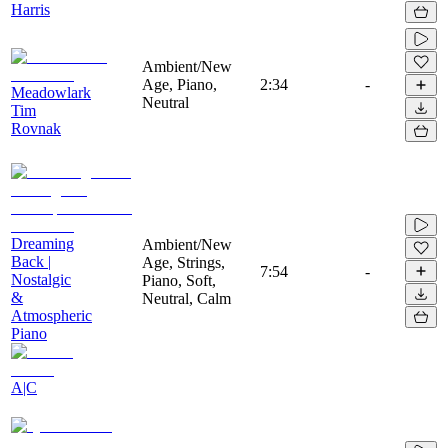
Harris
Ambient/New
Age, Piano,
2:34
-
Meadowlark
Neutral
Tim
Rovnak
Dreaming
Ambient/New
Back |
Age, Strings,
7:54
-
Nostalgic
Piano, Soft,
&
Neutral, Calm
Atmospheric
Piano
A|C