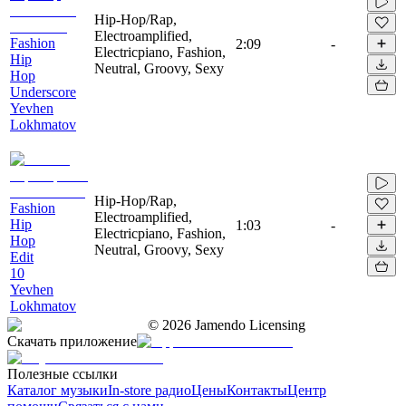
Hip-Hop/Rap,
Electroamplified,
Fashion
2:09
-
Electricpiano, Fashion,
Hip
Neutral, Groovy, Sexy
Hop
Underscore
Yevhen
Lokhmatov
Hip-Hop/Rap,
Fashion
Electroamplified,
Hip
1:03
-
Electricpiano, Fashion,
Hop
Neutral, Groovy, Sexy
Edit
10
Yevhen
Lokhmatov
©
2026
Jamendo Licensing
Скачать приложение
Полезные ссылки
Каталог музыки
In-store радио
Цены
Контакты
Центр