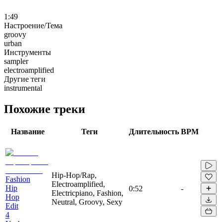
1:49
Настроение/Тема
groovy
urban
Инструменты
sampler
electroamplified
Другие теги
instrumental
Похожие треки
Название
Теги
Длительность
BPM
Hip-Hop/Rap,
Fashion
Electroamplified,
Hip
0:52
-
Electricpiano, Fashion,
Hop
Neutral, Groovy, Sexy
Edit
4