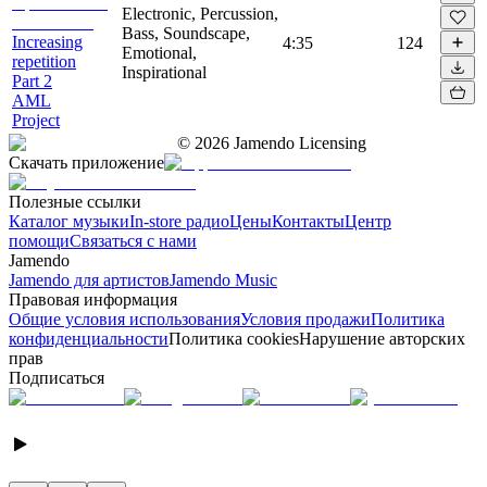
Electronic, Percussion,
Bass, Soundscape,
Increasing
4:35
124
Emotional,
repetition
Inspirational
Part 2
AML
Project
©
2026
Jamendo Licensing
Скачать приложение
Полезные ссылки
Каталог музыки
In-store радио
Цены
Контакты
Центр
помощи
Связаться с нами
Jamendo
Jamendo для артистов
Jamendo Music
Правовая информация
Общие условия использования
Условия продажи
Политика
конфиденциальности
Политика cookies
Нарушение авторских
прав
Подписаться