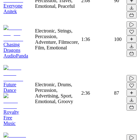
Percussion, Travel,
2:08
90
Everyone
Emotional, Peaceful
Anitek
Electronic, Strings,
Percussion,
1:36
100
Adventure, Filmscore,
Chasing
Film, Emotional
Dragons
AudioPanda
Future
Electronic, Drums,
Dance
Percussion,
2:36
87
Advertising, Sport,
Emotional, Groovy
Royalty
Free
Music