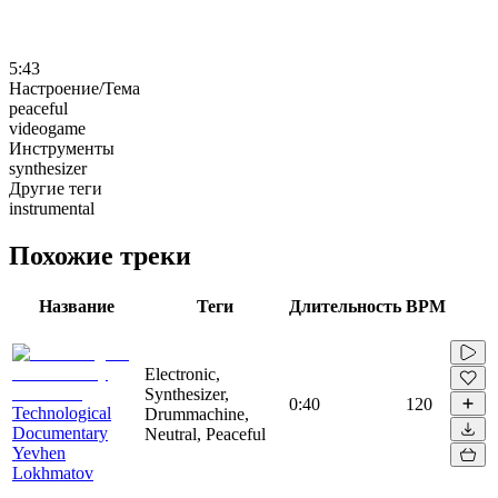
5:43
Настроение/Тема
peaceful
videogame
Инструменты
synthesizer
Другие теги
instrumental
Похожие треки
Название
Теги
Длительность
BPM
Electronic,
Synthesizer,
0:40
120
Technological
Drummachine,
Documentary
Neutral, Peaceful
Yevhen
Lokhmatov