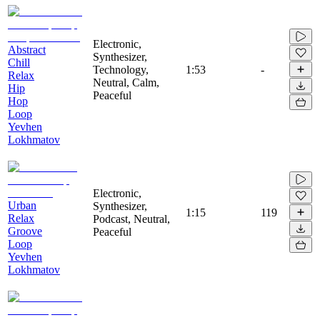
Electronic,
Abstract
Synthesizer,
Chill
Technology,
1:53
-
Relax
Neutral, Calm,
Hip
Peaceful
Hop
Loop
Yevhen
Lokhmatov
Electronic,
Urban
Synthesizer,
1:15
119
Relax
Podcast, Neutral,
Groove
Peaceful
Loop
Yevhen
Lokhmatov