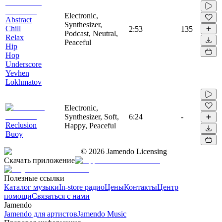
Electronic,
Abstract
Synthesizer,
Chill
2:53
135
Podcast, Neutral,
Relax
Peaceful
Hip
Hop
Underscore
Yevhen
Lokhmatov
Electronic,
Synthesizer, Soft,
6:24
-
Reclusion
Happy, Peaceful
Buoy
©
2026
Jamendo Licensing
Скачать приложение
Полезные ссылки
Каталог музыки
In-store радио
Цены
Контакты
Центр
помощи
Связаться с нами
Jamendo
Jamendo для артистов
Jamendo Music