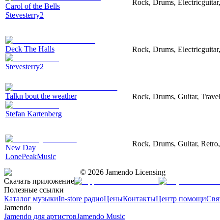
Rock, Drums, Electricguitar
Carol of the Bells
Stevesterry2
Deck The Halls
Rock, Drums, Electricguitar
Stevesterry2
Talkn bout the weather
Rock, Drums, Guitar, Trave
Stefan Kartenberg
Rock, Drums, Guitar, Retro
New Day
LonePeakMusic
©
2026
Jamendo Licensing
Скачать приложение
Полезные ссылки
Каталог музыки
In-store радио
Цены
Контакты
Центр помощи
Свя
Jamendo
Jamendo для артистов
Jamendo Music