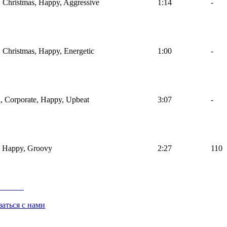
, Christmas, Happy, Aggressive
1:14
-
, Christmas, Happy, Energetic
1:00
-
l, Corporate, Happy, Upbeat
3:07
-
, Happy, Groovy
2:27
110
заться с нами