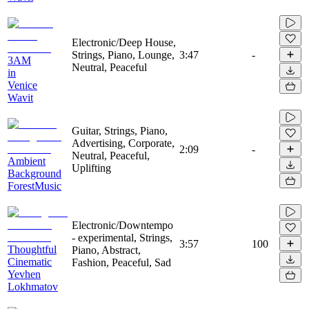
Electronic/Deep House,
Strings, Piano, Lounge,
3:47
-
3AM
Neutral, Peaceful
in
Venice
Wavit
Guitar, Strings, Piano,
Advertising, Corporate,
2:09
-
Neutral, Peaceful,
Ambient
Uplifting
Background
ForestMusic
Electronic/Downtempo
- experimental, Strings,
3:57
100
Thoughtful
Piano, Abstract,
Cinematic
Fashion, Peaceful, Sad
Yevhen
Lokhmatov