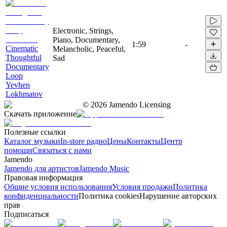
Electronic, Strings,
Piano, Documentary,
1:59
-
Cinematic
Melancholic, Peaceful,
Thoughtful
Sad
Documentary
Loop
Yevhen
Lokhmatov
©
2026
Jamendo Licensing
Скачать приложение
Полезные ссылки
Каталог музыки
In-store радио
Цены
Контакты
Центр
помощи
Связаться с нами
Jamendo
Jamendo для артистов
Jamendo Music
Правовая информация
Общие условия использования
Условия продажи
Политика
конфиденциальности
Политика cookies
Нарушение авторских
прав
Подписаться