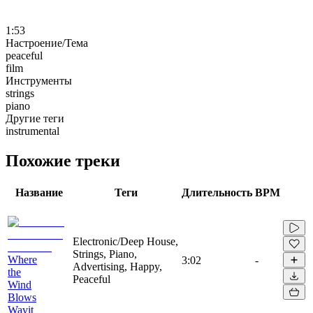
1:53
Настроение/Тема
peaceful
film
Инструменты
strings
piano
Другие теги
instrumental
Похожие треки
Название
Теги
Длительность
BPM
Electronic/Deep House,
Strings, Piano,
Where
3:02
-
Advertising, Happy,
the
Peaceful
Wind
Blows
Wavit