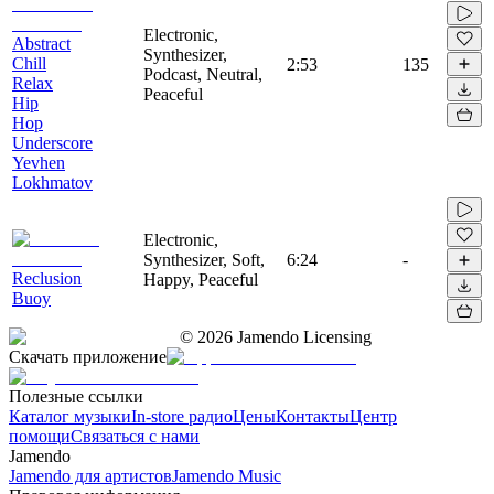
Electronic,
Abstract
Synthesizer,
Chill
2:53
135
Podcast, Neutral,
Relax
Peaceful
Hip
Hop
Underscore
Yevhen
Lokhmatov
Electronic,
Synthesizer, Soft,
6:24
-
Reclusion
Happy, Peaceful
Buoy
©
2026
Jamendo Licensing
Скачать приложение
Полезные ссылки
Каталог музыки
In-store радио
Цены
Контакты
Центр
помощи
Связаться с нами
Jamendo
Jamendo для артистов
Jamendo Music