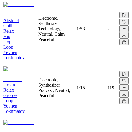
Electronic,
Abstract
Synthesizer,
Chill
Technology,
1:53
-
Relax
Neutral, Calm,
Hip
Peaceful
Hop
Loop
Yevhen
Lokhmatov
Electronic,
Urban
Synthesizer,
1:15
119
Relax
Podcast, Neutral,
Groove
Peaceful
Loop
Yevhen
Lokhmatov