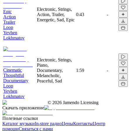
Electronic, Strings,
Epic
Action, Trailer,
0:43
-
Action
Energetic, Sad, Epic
Trailer
Loop
Yevhen
Lokhmatov
Electronic, Strings,
Piano,
Cinematic
Documentary,
1:59
-
Thoughtful
Melancholic,
Documentary
Peaceful, Sad
Loop
Yevhen
Lokhmatov
©
2026
Jamendo Licensing
Скачать приложение
Полезные ссылки
Каталог музыки
In-store радио
Цены
Контакты
Центр
помощи
Связаться с нами