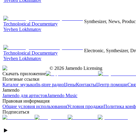
Yevhen Lokhmatov
Synthesizer, News, Producti
Technological Documentary
Yevhen Lokhmatov
Electronic, Synthesizer, D
Technological Documentary
Yevhen Lokhmatov
©
2026
Jamendo Licensing
Скачать приложение
Полезные ссылки
Каталог музыки
In-store радио
Цены
Контакты
Центр помощи
Свя
Jamendo
Jamendo для артистов
Jamendo Music
Правовая информация
Общие условия использования
Условия продажи
Политика конф
Подписаться