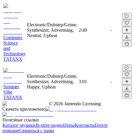
Electronic/Dubstep/Grime,
Synthesizer, Advertising,
2:49
-
Neutral, Upbeat
Computer,
Science
and
Technology
TATANX
Electronic/Dubstep/Grime,
Synthesizer, Advertising,
3:01
-
Summer
Happy, Upbeat
Vibe
TATANX
©
2026
Jamendo Licensing
Скачать приложение
Полезные ссылки
Каталог музыки
In-store радио
Цены
Контакты
Центр
помощи
Связаться с нами