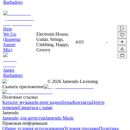
Barbadoro
Here
We Go
Electronic/House,
(Ipanema
Guitar, Strings,
4:03
-
Sunset
Clubbing, Happy,
Mix)
Groovy
James
Barbadoro
©
2026
Jamendo Licensing
Скачать приложение
Полезные ссылки
Каталог музыки
In-store радио
Цены
Контакты
Центр
помощи
Связаться с нами
Jamendo
Jamendo для артистов
Jamendo Music
Правовая информация
Общие условия использования
Условия продажи
Политика