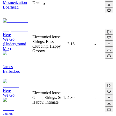
Mesmerization
Dreamy
Boarhead
Here
Electronic/House,
We Go
Strings, Bass,
(Underground
3:16
-
Clubbing, Happy,
Mix)
Groovy
James
Barbadoro
Here
Electronic/House,
We Go
Guitar, Strings, Soft,
4:36
-
Happy, Intimate
James