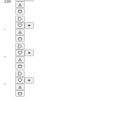
110
-
-
-