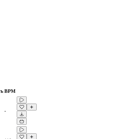
ть
BPM
-