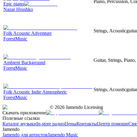
Piano, Percussion, Cor
Epic piano
Nazar Hrushko
Strings, Acousticguita
Folk Acoustic Adventure
ForestMusic
Guitar, Strings, Piano,
Ambient Background
ForestMusic
Strings, Acousticguita
Folk Acoustic Indie Atmospheric
ForestMusic
©
2026
Jamendo Licensing
Скачать приложение
Полезные ссылки
Каталог музыки
In-store радио
Цены
Контакты
Центр помощи
Свя
Jamendo
Jamendo для артистов
Jamendo Music