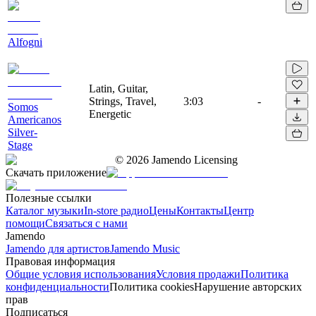
Alfogni
Latin, Guitar,
Strings, Travel,
3:03
-
Somos
Energetic
Americanos
Silver-
Stage
©
2026
Jamendo Licensing
Скачать приложение
Полезные ссылки
Каталог музыки
In-store радио
Цены
Контакты
Центр
помощи
Связаться с нами
Jamendo
Jamendo для артистов
Jamendo Music
Правовая информация
Общие условия использования
Условия продажи
Политика
конфиденциальности
Политика cookies
Нарушение авторских
прав
Подписаться