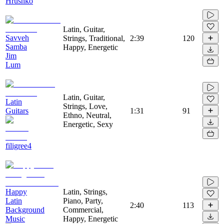
Hrushko
Latin, Guitar,
Savveh
Strings, Traditional,
2:39
120
Samba
Happy, Energetic
Jim
Lum
Latin, Guitar,
Latin
Strings, Love,
Guitars
1:31
91
Ethno, Neutral,
Energetic, Sexy
filigree4
Happy
Latin, Strings,
Latin
Piano, Party,
2:40
113
Background
Commercial,
Music
Happy, Energetic