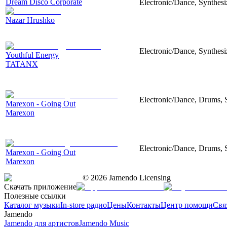
Dream Disco Corporate
Electronic/Dance, Synthes
Nazar Hrushko
Electronic/Dance, Synthes
Youthful Energy
TATANX
Electronic/Dance, Drums, S
Marexon - Going Out
Marexon
Electronic/Dance, Drums, S
Marexon - Going Out
Marexon
©
2026
Jamendo Licensing
Скачать приложение
Полезные ссылки
Каталог музыки
In-store радио
Цены
Контакты
Центр помощи
Свя
Jamendo
Jamendo для артистов
Jamendo Music