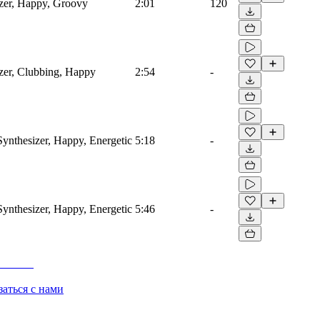
izer, Happy, Groovy
2:01
120
izer, Clubbing, Happy
2:54
-
ynthesizer, Happy, Energetic
5:18
-
ynthesizer, Happy, Energetic
5:46
-
заться с нами