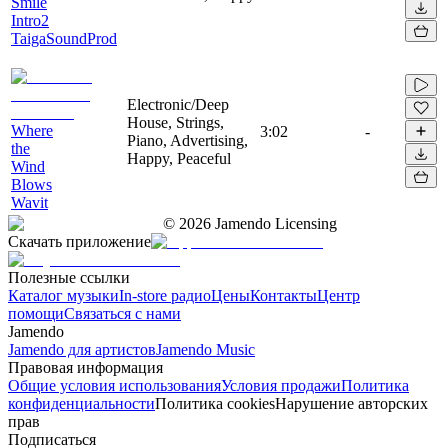
Smile
Intro2
TaigaSoundProd
Electronic/Deep
House, Strings,
Where
3:02
-
Piano, Advertising,
the
Happy, Peaceful
Wind
Blows
Wavit
©
2026
Jamendo Licensing
Скачать приложение
Полезные ссылки
Каталог музыки
In-store радио
Цены
Контакты
Центр
помощи
Связаться с нами
Jamendo
Jamendo для артистов
Jamendo Music
Правовая информация
Общие условия использования
Условия продажи
Политика
конфиденциальности
Политика cookies
Нарушение авторских
прав
Подписаться