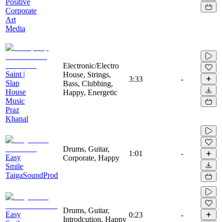
Positive
Corporate
Art
Media
Electronic/Electro
Saint |
House, Strings,
3:33
-
Slap
Bass, Clubbing,
House
Happy, Energetic
Music
Praz
Khanal
Drums, Guitar,
1:01
-
Easy
Corporate, Happy
Smile
TaigaSoundProd
Drums, Guitar,
Easy
0:23
-
Introdcution, Happy