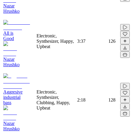
Nazar
Hrushko
All is
Electronic,
Good
Synthesizer, Happy,
3:37
126
Upbeat
Nazar
Hrushko
Aggresive
Electronic,
industrial
Synthesizer,
2:18
128
bass
Clubbing, Happy,
Upbeat
Nazar
Hrushko