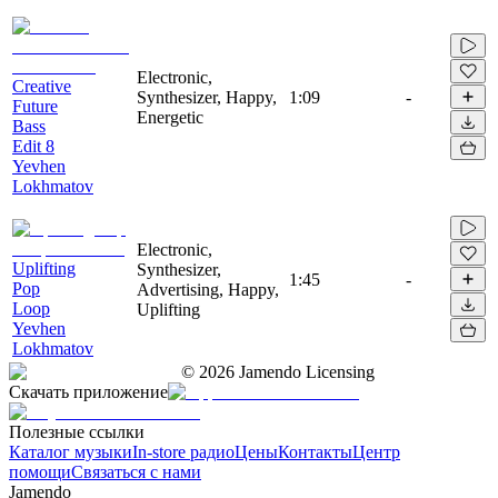
Electronic,
Creative
Synthesizer, Happy,
1:09
-
Future
Energetic
Bass
Edit 8
Yevhen
Lokhmatov
Electronic,
Uplifting
Synthesizer,
1:45
-
Pop
Advertising, Happy,
Loop
Uplifting
Yevhen
Lokhmatov
©
2026
Jamendo Licensing
Скачать приложение
Полезные ссылки
Каталог музыки
In-store радио
Цены
Контакты
Центр
помощи
Связаться с нами
Jamendo