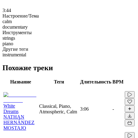
3:44
Настроение/Тема
calm
documentary
Инструменты
strings
piano
Другие теги
instrumental
Похожие треки
Название
Теги
Длительность
BPM
White
Classical, Piano,
3:06
-
Dreams
Atmospheric, Calm
NATHAN
HERNÁNDEZ
MOSTAJO