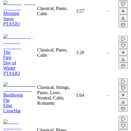
Classical, Piano,
1:57
-
Morning
Calm
Snow
PTASJO
Classical, Piano,
The
2:20
-
Calm
First
Day of
Winter
PTASJO
Classical, Strings,
Piano, Love,
Beethoven
1:04
-
Neutral, Calm,
Fur
Romantic
Elise
CrowHat
Classical, Piano,