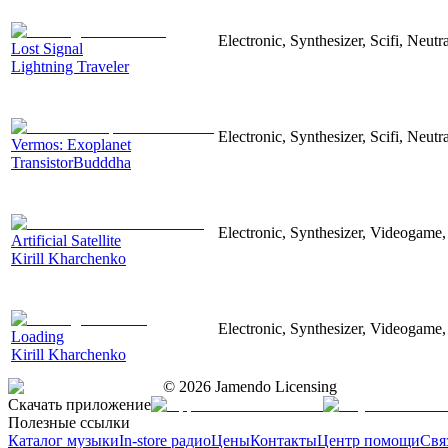
Electronic, Synthesizer, Scifi, Neutr
Lost Signal
Lightning Traveler
Electronic, Synthesizer, Scifi, Neutr
Vermos: Exoplanet
TransistorBudddha
Electronic, Synthesizer, Videogame
Artificial Satellite
Kirill Kharchenko
Electronic, Synthesizer, Videogame
Loading
Kirill Kharchenko
©
2026
Jamendo Licensing
Скачать приложение
Полезные ссылки
Каталог музыки
In-store радио
Цены
Контакты
Центр помощи
Свя