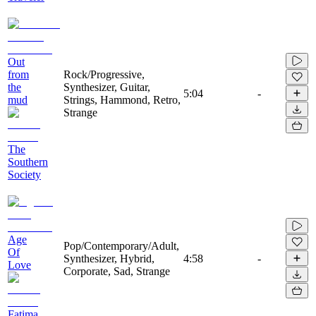
Out
from
Rock/Progressive,
the
Synthesizer, Guitar,
5:04
-
mud
Strings, Hammond, Retro,
Strange
The
Southern
Society
Age
Pop/Contemporary/Adult,
Of
Synthesizer, Hybrid,
4:58
-
Love
Corporate, Sad, Strange
Fatima