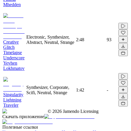
Mhedden
Electronic, Synthesizer,
2:48
93
Creative
Abstract, Neutral, Strange
Glitch
Timelapse
Underscore
Yevhen
Lokhmatov
Synthesizer, Corporate,
1:42
-
Scifi, Neutral, Strange
Singularity
Lightning
Traveler
©
2026
Jamendo Licensing
Скачать приложение
Полезные ссылки