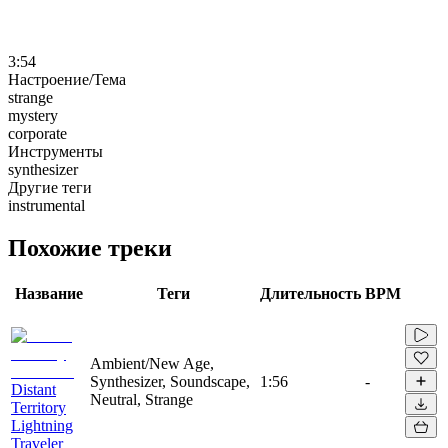
3:54
Настроение/Тема
strange
mystery
corporate
Инструменты
synthesizer
Другие теги
instrumental
Похожие треки
Название
Теги
Длительность
BPM
Ambient/New Age,
Synthesizer, Soundscape,
1:56
-
Distant
Neutral, Strange
Territory
Lightning
Traveler