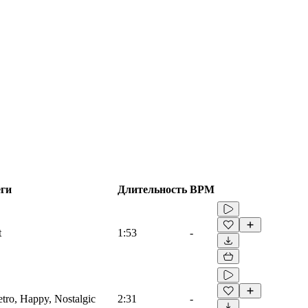
еги
Длительность
BPM
t
1:53
-
etro, Happy, Nostalgic
2:31
-