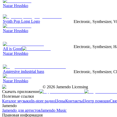
Nazar Hrushko
Synth Pop Long Logo
Electronic, Synthesizer, 
Nazar Hrushko
Electronic, Synthesizer, 
All is Good
Nazar Hrushko
Aggresive industrial bass
Electronic, Synthesizer, 
Nazar Hrushko
©
2026
Jamendo Licensing
Скачать приложение
Полезные ссылки
Каталог музыки
In-store радио
Цены
Контакты
Центр помощи
Свя
Jamendo
Jamendo для артистов
Jamendo Music
Правовая информация