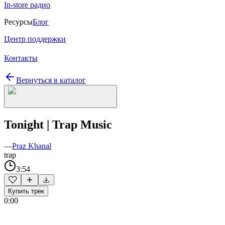
In-store радио
Ресурсы
Блог
Центр поддержки
Контакты
Вернуться в каталог
Tonight | Trap Music
—
Praz Khanal
trap
3:54
Купить трек
0:00