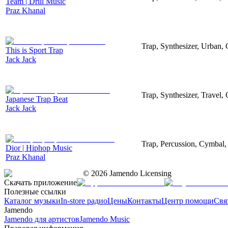
Team | Drill Music
Praz Khanal
Trap, Synthesizer, Urban,
This is Sport Trap
Jack Jack
Trap, Synthesizer, Travel,
Japanese Trap Beat
Jack Jack
Trap, Percussion, Cymbal
Dior | Hiphop Music
Praz Khanal
©
2026
Jamendo Licensing
Скачать приложение
Полезные ссылки
Каталог музыки
In-store радио
Цены
Контакты
Центр помощи
Свя
Jamendo
Jamendo для артистов
Jamendo Music