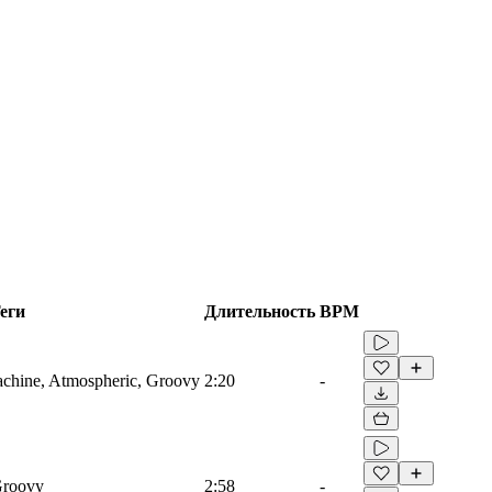
еги
Длительность
BPM
achine, Atmospheric, Groovy
2:20
-
Groovy
2:58
-