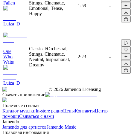
Fallen
Strings, Cinematic,
1:59
-
Emotional, Tense,
Happy
Luiza_D
Classical/Orchestral,
One
Strings, Cinematic,
Who
2:23
-
Neutral, Inspirational,
Waits
Dreamy
Luiza_D
©
2026
Jamendo Licensing
Скачать приложение
Полезные ссылки
Каталог музыки
In-store радио
Цены
Контакты
Центр
помощи
Связаться с нами
Jamendo
Jamendo для артистов
Jamendo Music
Правовая информация