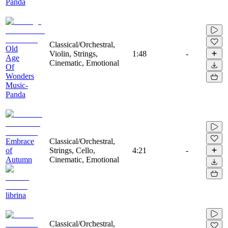
Panda
Classical/Orchestral,
Old
Violin, Strings,
1:48
-
Age
Cinematic, Emotional
Of
Wonders
Music-
Panda
Embrace
Classical/Orchestral,
of
Strings, Cello,
4:21
-
Autumn
Cinematic, Emotional
librina
Classical/Orchestral,