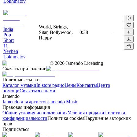
Lokhmatov
World, Strings,
India
Sitar, Bollywood,
0:38
-
Pop
Happy
Short
11
Yevhen
Lokhmatov
©
2026
Jamendo Licensing
Скачать приложение
Полезные ссылки
Каталог музыки
In-store радио
Цены
Контакты
Центр
помощи
Связаться с нами
Jamendo
Jamendo для артистов
Jamendo Music
Правовая информация
Общие условия использования
Условия продажи
Политика
конфиденциальности
Политика cookies
Нарушение авторских
прав
Подписаться