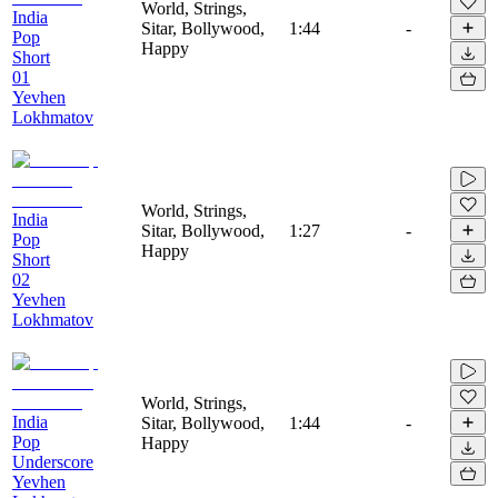
World, Strings,
India
Sitar, Bollywood,
1:44
-
Pop
Happy
Short
01
Yevhen
Lokhmatov
World, Strings,
India
Sitar, Bollywood,
1:27
-
Pop
Happy
Short
02
Yevhen
Lokhmatov
World, Strings,
India
Sitar, Bollywood,
1:44
-
Pop
Happy
Underscore
Yevhen