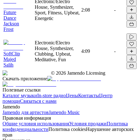
Electronic/Electro
House, Synthesizer,
2:08
-
Future
Sport, Fitness, Upbeat,
Dance
Energetic
Jackson
Frost
Electronic/Electro
House, Synthesizer,
4:09
-
SoftClip
Clubbing, Upbeat,
Majed
Meditative, Fun
Salih
©
2026
Jamendo Licensing
Скачать приложение
Полезные ссылки
Каталог музыки
In-store радио
Цены
Контакты
Центр
помощи
Связаться с нами
Jamendo
Jamendo для артистов
Jamendo Music
Правовая информация
Общие условия использования
Условия продажи
Политика
конфиденциальности
Политика cookies
Нарушение авторских
прав