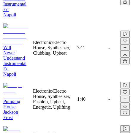
Instrumental
Ed
Napoli
Electronic/Electro
Will
House, Synthesizer,
3:11
-
Never
Clubbing, Upbeat
Understand
Instrumental
Ed
Napoli
Electronic/Electro
House, Synthesizer,
1:40
-
Pumping
Fashion, Upbeat,
House
Energetic, Uplifting
Jackson
Frost