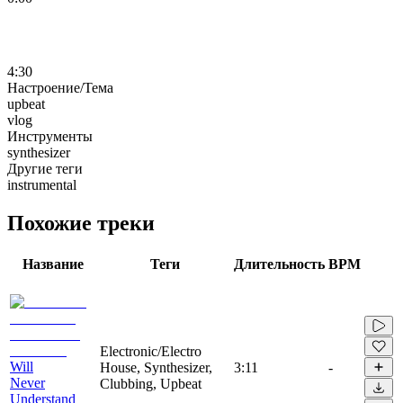
4:30
Настроение/Тема
upbeat
vlog
Инструменты
synthesizer
Другие теги
instrumental
Похожие треки
Название
Теги
Длительность
BPM
Electronic/Electro
Will
House, Synthesizer,
3:11
-
Never
Clubbing, Upbeat
Understand