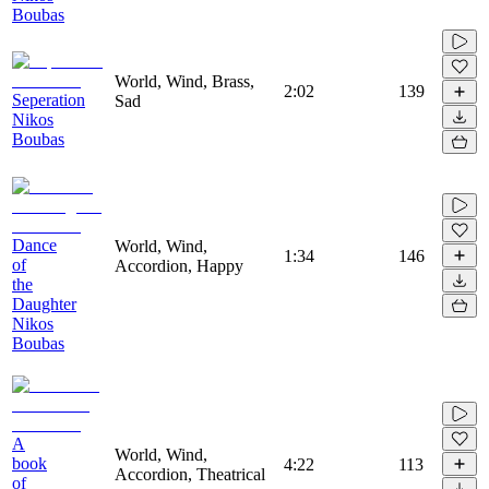
Boubas
World, Wind, Brass,
2:02
139
Seperation
Sad
Nikos
Boubas
Dance
World, Wind,
1:34
146
of
Accordion, Happy
the
Daughter
Nikos
Boubas
A
World, Wind,
book
4:22
113
Accordion, Theatrical
of