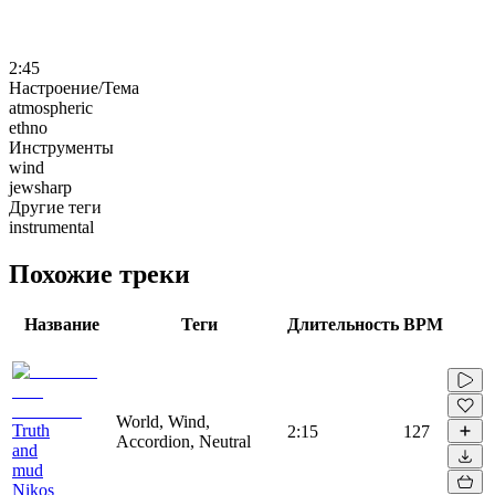
2:45
Настроение/Тема
atmospheric
ethno
Инструменты
wind
jewsharp
Другие теги
instrumental
Похожие треки
Название
Теги
Длительность
BPM
World, Wind,
Truth
2:15
127
Accordion, Neutral
and
mud
Nikos