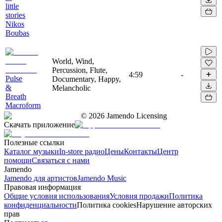
little
stories
Nikos
Boubas
World, Wind,
Percussion, Flute,
4:59
-
Pulse
Documentary, Happy,
&
Melancholic
Breath
Macroform
©
2026
Jamendo Licensing
Скачать приложение
Полезные ссылки
Каталог музыки
In-store радио
Цены
Контакты
Центр
помощи
Связаться с нами
Jamendo
Jamendo для артистов
Jamendo Music
Правовая информация
Общие условия использования
Условия продажи
Политика
конфиденциальности
Политика cookies
Нарушение авторских
прав