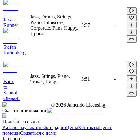
Jazz, Drums, Strings,
Jazz
Piano, Filmscore,
Runner
3:37
-
Corporate, Film, Happy,
Upbeat
Stefan
Kartenberg
Jazz, Strings, Piano,
3:51
-
Back
Travel, Happy
to
School
Olepash
©
2026
Jamendo Licensing
Скачать приложение
Полезные ссылки
Каталог музыки
In-store радио
Цены
Контакты
Центр
помощи
Связаться с нами
Jamendo