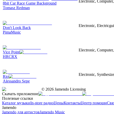
Electronic, Computer,
8bit Car Race Game Background
Tomasz Redman
Electronic, Electricgu
Don't Look Back
PimaMusic
Electronic, Computer,
Vice Point
HRCRX
Electronic, Synthesize
Rio
Alessandro Sepe
©
2026
Jamendo Licensing
Скачать приложение
Полезные ссылки
Каталог музыки
In-store радио
Цены
Контакты
Центр помощи
Свя
Jamendo
Jamendo для артистов
Jamendo Music