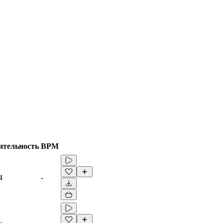
ительность
BPM
4
-