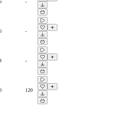
6
-
6
-
3
-
0
120