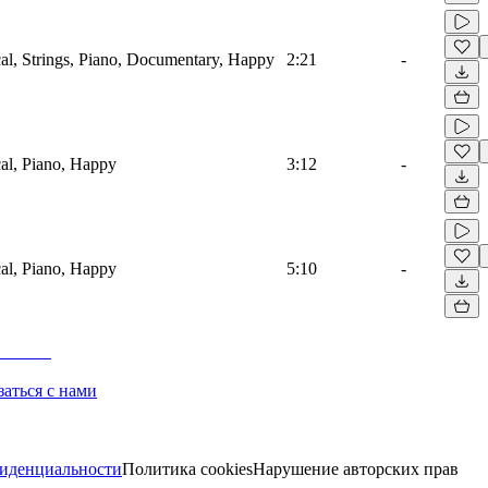
cal, Strings, Piano, Documentary, Happy
2:21
-
cal, Piano, Happy
3:12
-
cal, Piano, Happy
5:10
-
заться с нами
иденциальности
Политика cookies
Нарушение авторских прав