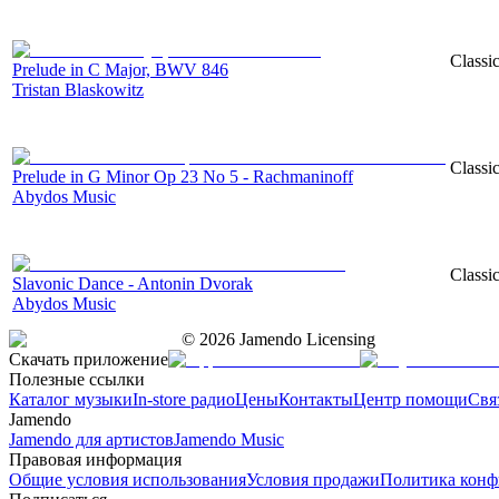
Classi
Prelude in C Major, BWV 846
Tristan Blaskowitz
Classi
Prelude in G Minor Op 23 No 5 - Rachmaninoff
Abydos Music
Classi
Slavonic Dance - Antonin Dvorak
Abydos Music
©
2026
Jamendo Licensing
Скачать приложение
Полезные ссылки
Каталог музыки
In-store радио
Цены
Контакты
Центр помощи
Свя
Jamendo
Jamendo для артистов
Jamendo Music
Правовая информация
Общие условия использования
Условия продажи
Политика конф