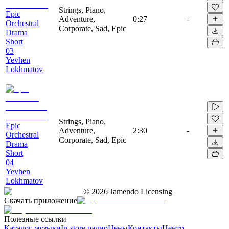
Strings, Piano,
Epic
Adventure,
0:27
-
Orchestral
Corporate, Sad, Epic
Drama
Short
03
Yevhen
Lokhmatov
Strings, Piano,
Epic
Adventure,
2:30
-
Orchestral
Corporate, Sad, Epic
Drama
Short
04
Yevhen
Lokhmatov
©
2026
Jamendo Licensing
Скачать приложение
Полезные ссылки
Каталог музыки
In-store радио
Цены
Контакты
Центр