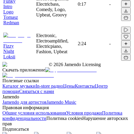
Funky
Electricbass,
0:17
-
Intro
Comedy, Logo,
Logo
Upbeat, Groovy
Tomasz
Redman
Electronic,
Electroamplified,
2:24
-
Fizzy
Electricpiano,
Night
Fashion, Upbeat
Loksii
©
2026
Jamendo Licensing
Скачать приложение
Полезные ссылки
Каталог музыки
In-store радио
Цены
Контакты
Центр
помощи
Связаться с нами
Jamendo
Jamendo для артистов
Jamendo Music
Правовая информация
Общие условия использования
Условия продажи
Политика
конфиденциальности
Политика cookies
Нарушение авторских
прав
Подписаться