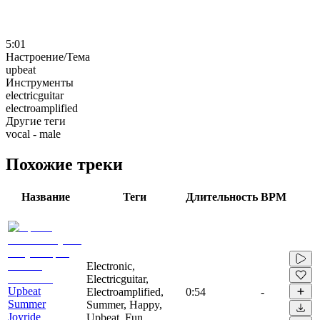
5:01
Настроение/Тема
upbeat
Инструменты
electricguitar
electroamplified
Другие теги
vocal - male
Похожие треки
Название
Теги
Длительность
BPM
Electronic,
Electricguitar,
Upbeat
Electroamplified,
0:54
-
Summer
Summer, Happy,
Joyride
Upbeat, Fun