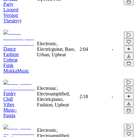
Party
Looped
Version
Thesieryj
Electronic,
Dance
Electricguitar, Bass,
2:04
-
Fashion
Urban, Upbeat
Upbeat
Funk
MokkaMusic
Electronic,
Funky
Electroamplified,
2:18
-
Chill
Electricpiano,
Vibes
Fashion, Upbeat
Music-
Panda
Electronic,
Electroamplified,