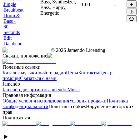
Bass, Synthesizer,
Jungle
1:00
-
Bass, Happy,
Breakbeat
Energetic
Drum &
Bass -
60
Seconds
Edit
Databend
©
2026
Jamendo Licensing
Скачать приложение
Полезные ссылки
Каталог музыки
In-store радио
Цены
Контакты
Центр
помощи
Связаться с нами
Jamendo
Jamendo для артистов
Jamendo Music
Правовая информация
Общие условия использования
Условия продажи
Политика
конфиденциальности
Политика cookies
Нарушение авторских
прав
Подписаться